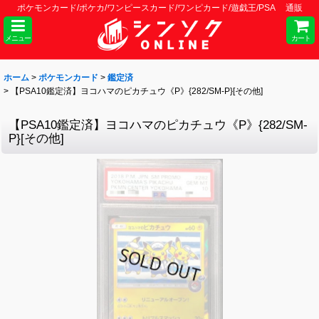
ポケモンカード/ポケカ/ワンピースカード/ワンピカード/遊戯王/PSA 通販
メニュー
カート
ホーム
>
ポケモンカード
>
鑑定済
>
【PSA10鑑定済】ヨコハマのピカチュウ《P》{282/SM-P}[その他]
【PSA10鑑定済】ヨコハマのピカチュウ《P》{282/SM-
P}[その他]