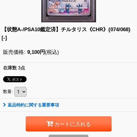
【状態A-/PSA10鑑定済】チルタリス《CHR》{074/068}
[-]
販売価格
:
9,100
円
(税込)
在庫数 3点
数量
:
返品特約に関する重要事項
カートに入れる