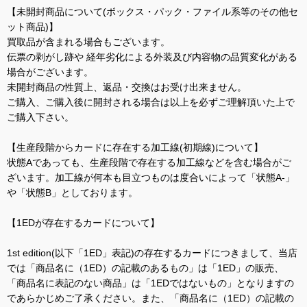
【未開封商品について(ボックス・パック・ファイル系等のその他セ
ット商品)】
買取品が含まれる場合もございます。
伝票の剥がし跡や 経年劣化による外装及び内容物の品質変化がある
場合がございます。
未開封商品の性質上、返品・交換はお受け出来ません。
ご購入、ご購入後に開封される場合は以上を必ずご理解頂いた上で
ご購入下さい。
【生産段階からカードに存在する加工線(初期線)について】
状態Aであっても、生産段階で存在する加工線などを含む場合がご
ざいます。加工線が何本も目立つものは度合いによって「状態A-」
や「状態B」としております。
【1EDが存在するカードについて】
1st edition(以下「1ED」表記)の存在するカードにつきまして、当店
では「商品名に（1ED）の記載のあるもの」は「1ED」の販売、
「商品名に表記のない商品」は「1EDではないもの」となりますの
であらかじめご了承ください。また、「商品名に（1ED）の記載の