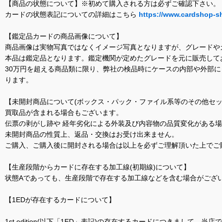
【商品の状態について】※初めて購入される方は必ずご確認下さい。
カードの状態表記についての詳細はこちら
https://www.cardshop-s
【鑑定品カードの商品画像について】
商品画像は実物写真ではなくイメージ写真となりますが、グレードや
本品は鑑定品となります。鑑定機関が定めたグレードを元に販売して
30万円を超える商品類に限り、弊社の検品時にケースの内部や外部
ります。
【未開封商品について(ボックス・パック・ファイル系等のその他セッ
買取品が含まれる場合もございます。
伝票の剥がし跡や 経年劣化による外装及び内容物の品質変化がある
未開封商品の性質上、返品・交換はお受け出来ません。
ご購入、ご購入後に開封される場合は以上を必ずご理解頂いた上でご
【生産段階からカードに存在する加工線(初期線)について】
状態Aであっても、生産段階で存在する加工線などを含む場合がござい
【1EDが存在するカードについて】
1st edition(以下「1ED」表記)の存在するカードにつきまし