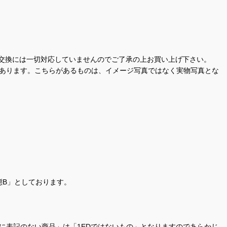
交換には一切対応していませんのでご了承の上お買い上げ下さい。
があります。こちらがあるものは、イメージ写真ではなく実物写真とな
態B」としております。
商品名に表記のない商品」は「1EDではないもの」となりますのであらかじ