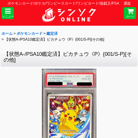
ポケモンカード/ポケカ/ワンピースカード/ワンピカード/遊戯王/PSA 通販
メニュー
カート
ホーム
>
ポケモンカード
>
鑑定済
>
【状態A-/PSA10鑑定済】ピカチュウ《P》{001/S-P}[その他]
【状態A-/PSA10鑑定済】ピカチュウ《P》{001/S-P}[そ
の他]