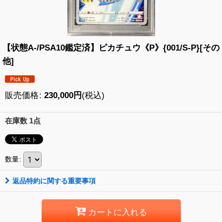
【状態A-/PSA10鑑定済】ピカチュウ《P》{001/S-P}[その
他]
販売価格
:
230,000
円
(税込)
在庫数 1点
数量
:
返品特約に関する重要事項
カートに入れる