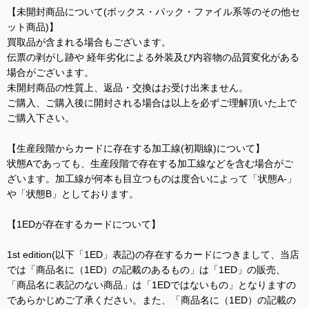
【未開封商品について(ボックス・パック・ファイル系等のその他セ
ット商品)】
買取品が含まれる場合もございます。
伝票の剥がし跡や 経年劣化による外装及び内容物の品質変化がある
場合がございます。
未開封商品の性質上、返品・交換はお受け出来ません。
ご購入、ご購入後に開封される場合は以上を必ずご理解頂いた上で
ご購入下さい。
【生産段階からカードに存在する加工線(初期線)について】
状態Aであっても、生産段階で存在する加工線などを含む場合がご
ざいます。加工線が何本も目立つものは度合いによって「状態A-」
や「状態B」としております。
【1EDが存在するカードについて】
1st edition(以下「1ED」表記)の存在するカードにつきまして、当店
では「商品名に（1ED）の記載のあるもの」は「1ED」の販売、
「商品名に表記のない商品」は「1EDではないもの」となりますの
であらかじめご了承ください。また、「商品名に（1ED）の記載の