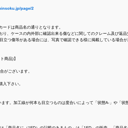
hinsoku.jp/page/2
カードは商品名の通りとなります。
おり、ケースの内外部に確認出来る傷などに関してのクレーム及び返品
に目立つ傷等がある場合には、写真で確認できる様に掲載している場合
ト商品)】
場合がございます。
購入下さい。
ます。加工線が何本も目立つものは度合いによって「状態A-」や「状
て、当店では「商品名に（1ED）の記載のあるもの」は「1ED」の販売、「