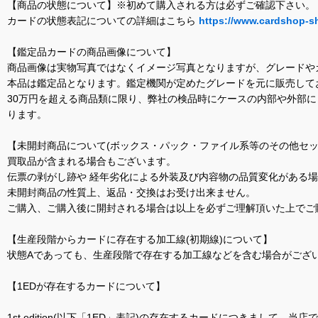
【商品の状態について】※初めて購入される方は必ずご確認下さい。
カードの状態表記についての詳細はこちら
https://www.cardshop-s
【鑑定品カードの商品画像について】
商品画像は実物写真ではなくイメージ写真となりますが、グレードや
本品は鑑定品となります。鑑定機関が定めたグレードを元に販売して
30万円を超える商品類に限り、弊社の検品時にケースの内部や外部
ります。
【未開封商品について(ボックス・パック・ファイル系等のその他セッ
買取品が含まれる場合もございます。
伝票の剥がし跡や 経年劣化による外装及び内容物の品質変化がある
未開封商品の性質上、返品・交換はお受け出来ません。
ご購入、ご購入後に開封される場合は以上を必ずご理解頂いた上でご
【生産段階からカードに存在する加工線(初期線)について】
状態Aであっても、生産段階で存在する加工線などを含む場合がござい
【1EDが存在するカードについて】
1st edition(以下「1ED」表記)の存在するカードにつきまし