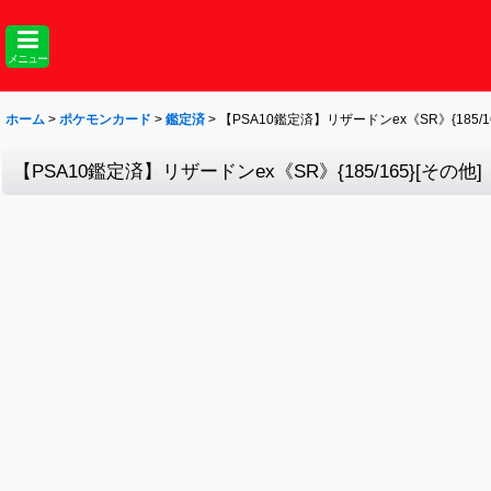
メニュー
ホーム
>
ポケモンカード
>
鑑定済
>
【PSA10鑑定済】リザードンex《SR》{185/16
【PSA10鑑定済】リザードンex《SR》{185/165}[その他]