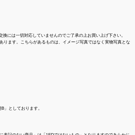
交換には一切対応していませんのでご了承の上お買い上げ下さい。
があります。こちらがあるものは、イメージ写真ではなく実物写真とな
態B」としております。
商品名に表記のない商品」は「1EDではないもの」となりますのであらかじ