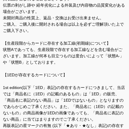
伝票の剥がし跡や 経年劣化による外装及び内容物の品質変化がある
場合がございます。
未開封商品の性質上、返品・交換はお受け出来ません。
ご購入、ご購入後に開封される場合は以上を必ずご理解頂いた上で
ご購入下さい。
【生産段階からカードに存在する加工線(初期線)について】
状態Aであっても、生産段階で存在する加工線などを含む場合がご
ざいます。加工線が何本も目立つものは度合いによって「状態A-」
や「状態B」としております。
【1EDが存在するカードについて】
1st edition(以下「1ED」表記)の存在するカードにつきまして、当店
では「商品名に（1ED）の記載のあるもの」は「1ED」の販売、
「商品名に表記のない商品」は「1EDではないもの」となりますの
であらかじめご了承ください。また、「商品名に（1ED）の記載の
ないもの」の商品画像が1EDの画像であっても、「商品名に表記の
ない商品」に当てはまりますのでご了承ください。
再販表記の星マークの有無 (以下「★あり・★なし」表記)の存在す