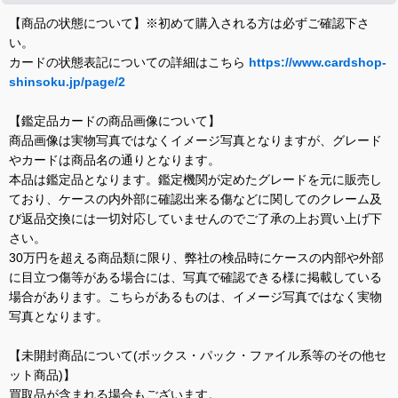
【商品の状態について】※初めて購入される方は必ずご確認下さ
い。
カードの状態表記についての詳細はこちら
https://www.cardshop-
shinsoku.jp/page/2
【鑑定品カードの商品画像について】
商品画像は実物写真ではなくイメージ写真となりますが、グレード
やカードは商品名の通りとなります。
本品は鑑定品となります。鑑定機関が定めたグレードを元に販売し
ており、ケースの内外部に確認出来る傷などに関してのクレーム及
び返品交換には一切対応していませんのでご了承の上お買い上げ下
さい。
30万円を超える商品類に限り、弊社の検品時にケースの内部や外部
に目立つ傷等がある場合には、写真で確認できる様に掲載している
場合があります。こちらがあるものは、イメージ写真ではなく実物
写真となります。
【未開封商品について(ボックス・パック・ファイル系等のその他セ
ット商品)】
買取品が含まれる場合もございます。