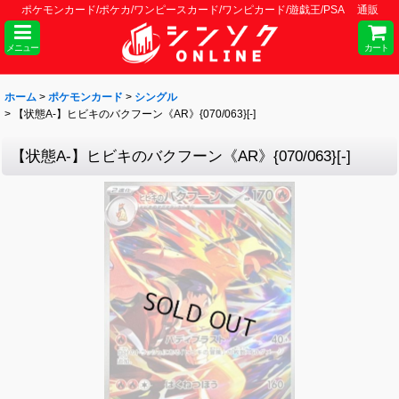
ポケモンカード/ポケカ/ワンピースカード/ワンピカード/遊戯王/PSA 通販
メニュー
カート
ホーム
>
ポケモンカード
>
シングル
>
【状態A-】ヒビキのバクフーン《AR》{070/063}[-]
【状態A-】ヒビキのバクフーン《AR》{070/063}[-]