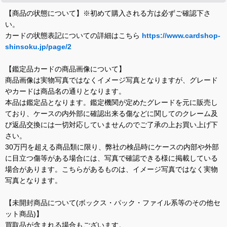
【商品の状態について】※初めて購入される方は必ずご確認下さ
い。
カードの状態表記についての詳細はこちら
https://www.cardshop-
shinsoku.jp/page/2
【鑑定品カードの商品画像について】
商品画像は実物写真ではなくイメージ写真となりますが、グレード
やカードは商品名の通りとなります。
本品は鑑定品となります。鑑定機関が定めたグレードを元に販売し
ており、ケースの内外部に確認出来る傷などに関してのクレーム及
び返品交換には一切対応していませんのでご了承の上お買い上げ下
さい。
30万円を超える商品類に限り、弊社の検品時にケースの内部や外部
に目立つ傷等がある場合には、写真で確認できる様に掲載している
場合があります。こちらがあるものは、イメージ写真ではなく実物
写真となります。
【未開封商品について(ボックス・パック・ファイル系等のその他セ
ット商品)】
買取品が含まれる場合もございます。