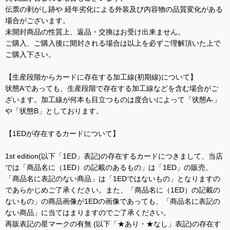
伝票の剥がし跡や 経年劣化による外装及び内容物の品質変化がある
場合がございます。
未開封商品の性質上、返品・交換はお受け出来ません。
ご購入、ご購入後に開封される場合は以上を必ずご理解頂いた上で
ご購入下さい。
【生産段階からカードに存在する加工線(初期線)について】
状態Aであっても、生産段階で存在する加工線などを含む場合がご
ざいます。加工線が何本も目立つものは度合いによって「状態A-」
や「状態B」としております。
【1EDが存在するカードについて】
1st edition(以下「1ED」表記)の存在するカードにつきまして、当店
では「商品名に（1ED）の記載のあるもの」は「1ED」の販売、
「商品名に表記のない商品」は「1EDではないもの」となりますの
であらかじめご了承ください。また、「商品名に（1ED）の記載の
ないもの」の商品画像が1EDの画像であっても、「商品名に表記の
ない商品」に当てはまりますのでご了承ください。
再販表記の星マークの有無 (以下「★あり・★なし」表記)の存在す