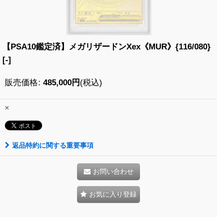
【PSA10鑑定済】メガリザードンXex《MUR》{116/080}
[-]
販売価格
:
485,000
円
(税込)
×
返品特約に関する重要事項
お問い合わせ
お気に入り登録