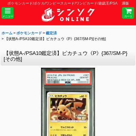
ポケモンカード/ポケカ/ワンピースカード/ワンピカード/遊戯王/PSA 通販
メニュー
カート
ホーム
>
ポケモンカード
>
鑑定済
>
【状態A-/PSA10鑑定済】ピカチュウ《P》{367/SM-P}[その他]
【状態A-/PSA10鑑定済】ピカチュウ《P》{367/SM-P}
[その他]