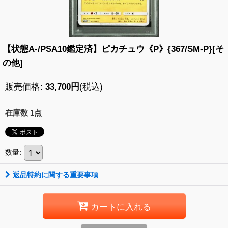
【状態A-/PSA10鑑定済】ピカチュウ《P》{367/SM-P}[そ
の他]
販売価格
:
33,700
円
(税込)
在庫数 1点
数量
:
返品特約に関する重要事項
カートに入れる