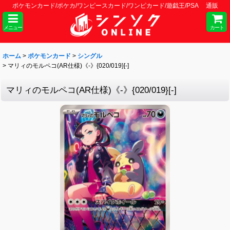
ポケモンカード/ポケカ/ワンピースカード/ワンピカード/遊戯王/PSA 通販
メニュー
カート
ホーム
>
ポケモンカード
>
シングル
>
マリィのモルペコ(AR仕様)《-》{020/019}[-]
マリィのモルペコ(AR仕様)《-》{020/019}[-]