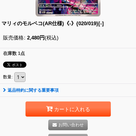
マリィのモルペコ(AR仕様)《-》{020/019}[-]
販売価格
:
2,480
円
(税込)
在庫数 1点
数量
:
返品特約に関する重要事項
カートに入れる
お問い合わせ