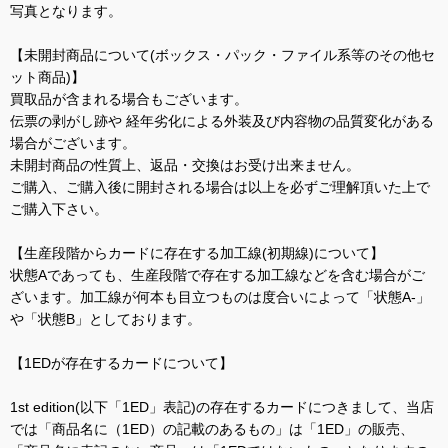
写真となります。
【未開封商品について(ボックス・パック・ファイル系等のその他セ
ット商品)】
買取品が含まれる場合もございます。
伝票の剥がし跡や 経年劣化による外装及び内容物の品質変化がある
場合がございます。
未開封商品の性質上、返品・交換はお受け出来ません。
ご購入、ご購入後に開封される場合は以上を必ずご理解頂いた上で
ご購入下さい。
【生産段階からカードに存在する加工線(初期線)について】
状態Aであっても、生産段階で存在する加工線などを含む場合がご
ざいます。加工線が何本も目立つものは度合いによって「状態A-」
や「状態B」としております。
【1EDが存在するカードについて】
1st edition(以下「1ED」表記)の存在するカードにつきまして、当店
では「商品名に（1ED）の記載のあるもの」は「1ED」の販売、