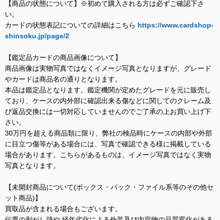
【商品の状態について】※初めて購入される方は必ずご確認下さ
い。
カードの状態表記についての詳細はこちら
https://www.cardshop-
shinsoku.jp/page/2
【鑑定品カードの商品画像について】
商品画像は実物写真ではなくイメージ写真となりますが、グレード
やカードは商品名の通りとなります。
本品は鑑定品となります。鑑定機関が定めたグレードを元に販売し
ており、ケースの内外部に確認出来る傷などに関してのクレーム及
び返品交換には一切対応していませんのでご了承の上お買い上げ下
さい。
30万円を超える商品類に限り、弊社の検品時にケースの内部や外部
に目立つ傷等がある場合には、写真で確認できる様に掲載している
場合があります。こちらがあるものは、イメージ写真ではなく実物
写真となります。
【未開封商品について(ボックス・パック・ファイル系等のその他セ
ット商品)】
買取品が含まれる場合もございます。
伝票の剥がし跡や 経年劣化による外装及び内容物の品質変化がある