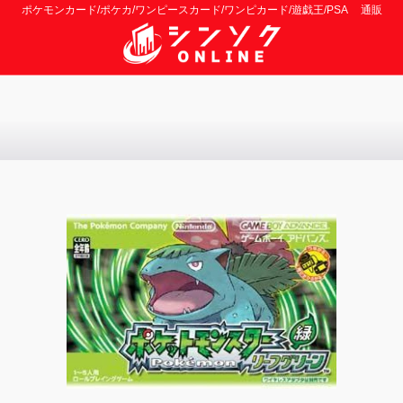
ポケモンカード/ポケカ/ワンピースカード/ワンピカード/遊戯王/PSA 通販