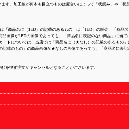
ます。加工線が何本も目立つものは度合いによって「状態A-」や「状
て、当店では「商品名に（1ED）の記載のあるもの」は「1ED」の販売、「
商品画像が1EDの画像であっても、「商品名に表記のない商品」に当て
するカードについては、当店では「商品名に（★なし）の記載のあるもの
の記載のもの」の商品画像が★なしの画像であっても、「商品名に表記
やむを得ず注文がキャンセルとなることがございます。