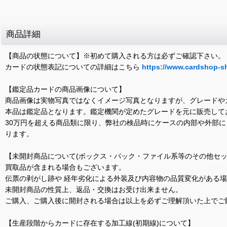
商品詳細
【商品の状態について】※初めて購入される方は必ずご確認下さい。
カードの状態表記についての詳細はこちら
https://www.cardshop-s
【鑑定品カードの商品画像について】
商品画像は実物写真ではなくイメージ写真となりますが、グレードや
本品は鑑定品となります。鑑定機関が定めたグレードを元に販売して
30万円を超える商品類に限り、弊社の検品時にケースの内部や外部
ります。
【未開封商品について(ボックス・パック・ファイル系等のその他セッ
買取品が含まれる場合もございます。
伝票の剥がし跡や 経年劣化による外装及び内容物の品質変化がある
未開封商品の性質上、返品・交換はお受け出来ません。
ご購入、ご購入後に開封される場合は以上を必ずご理解頂いた上でご
【生産段階からカードに存在する加工線(初期線)について】