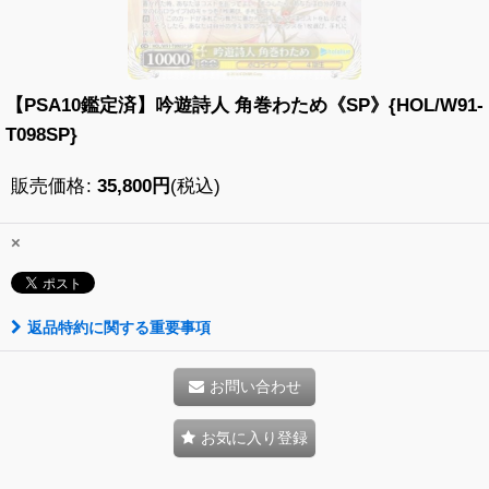
【PSA10鑑定済】吟遊詩人 角巻わため《SP》{HOL/W91-
T098SP}
販売価格
:
35,800
円
(税込)
×
返品特約に関する重要事項
お問い合わせ
お気に入り登録