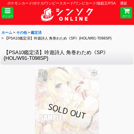
ポケモンカード/ポケカ/ワンピースカード/ワンピカード/遊戯王/PSA 通販
メニュー
カート
ホーム
>
その他
>
鑑定済
>
【PSA10鑑定済】吟遊詩人 角巻わため《SP》{HOL/W91-T098SP}
【PSA10鑑定済】吟遊詩人 角巻わため《SP》
{HOL/W91-T098SP}