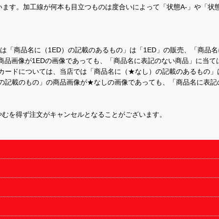
ます。加工線が何本も目立つものは度合いによって「状態A-」や「状
て、当店では「商品名に（1ED）の記載のあるもの」は「1ED」の販売、「
商品画像が1EDの画像であっても、「商品名に表記のない商品」に当て
するカードについては、当店では「商品名に（★なし）の記載のあるもの
の記載のもの」の商品画像が★なしの画像であっても、「商品名に表記
やむを得ず注文がキャンセルとなることがございます。