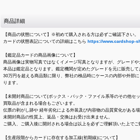
商品詳細
【商品の状態について】※初めて購入される方は必ずご確認下さい。
カードの状態表記についての詳細はこちら
https://www.cardshop-s
【鑑定品カードの商品画像について】
商品画像は実物写真ではなくイメージ写真となりますが、グレードや
本品は鑑定品となります。鑑定機関が定めたグレードを元に販売して
30万円を超える商品類に限り、弊社の検品時にケースの内部や外部
ります。
【未開封商品について(ボックス・パック・ファイル系等のその他セッ
買取品が含まれる場合もございます。
伝票の剥がし跡や 経年劣化による外装及び内容物の品質変化がある
未開封商品の性質上、返品・交換はお受け出来ません。
ご購入、ご購入後に開封される場合は以上を必ずご理解頂いた上でご
【生産段階からカードに存在する加工線(初期線)について】