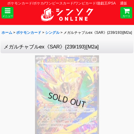
ポケモンカード/ポケカ/ワンピースカード/ワンピカード/遊戯王/PSA 通販
メニュー
カート
ホーム
>
ポケモンカード
>
シングル
>
メガルチャブルex《SAR》{239/193}[M2a]
メガルチャブルex《SAR》{239/193}[M2a]