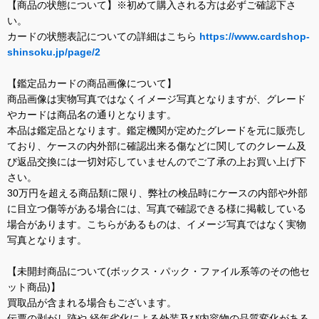
【商品の状態について】※初めて購入される方は必ずご確認下さ
い。
カードの状態表記についての詳細はこちら
https://www.cardshop-
shinsoku.jp/page/2
【鑑定品カードの商品画像について】
商品画像は実物写真ではなくイメージ写真となりますが、グレード
やカードは商品名の通りとなります。
本品は鑑定品となります。鑑定機関が定めたグレードを元に販売し
ており、ケースの内外部に確認出来る傷などに関してのクレーム及
び返品交換には一切対応していませんのでご了承の上お買い上げ下
さい。
30万円を超える商品類に限り、弊社の検品時にケースの内部や外部
に目立つ傷等がある場合には、写真で確認できる様に掲載している
場合があります。こちらがあるものは、イメージ写真ではなく実物
写真となります。
【未開封商品について(ボックス・パック・ファイル系等のその他セ
ット商品)】
買取品が含まれる場合もございます。
伝票の剥がし跡や 経年劣化による外装及び内容物の品質変化がある