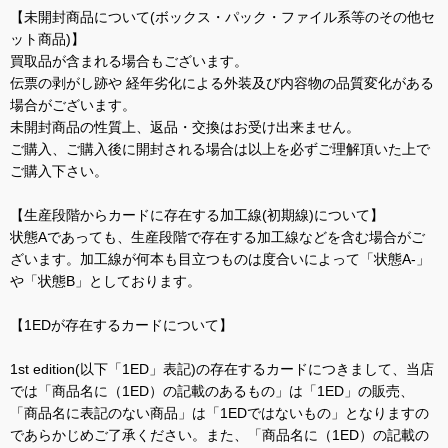
【未開封商品について(ボックス・パック・ファイル系等のその他セ
ット商品)】
買取品が含まれる場合もございます。
伝票の剥がし跡や 経年劣化による外装及び内容物の品質変化がある
場合がございます。
未開封商品の性質上、返品・交換はお受け出来ません。
ご購入、ご購入後に開封される場合は以上を必ずご理解頂いた上で
ご購入下さい。
【生産段階からカードに存在する加工線(初期線)について】
状態Aであっても、生産段階で存在する加工線などを含む場合がご
ざいます。加工線が何本も目立つものは度合いによって「状態A-」
や「状態B」としております。
【1EDが存在するカードについて】
1st edition(以下「1ED」表記)の存在するカードにつきまして、当店
では「商品名に（1ED）の記載のあるもの」は「1ED」の販売、
「商品名に表記のない商品」は「1EDではないもの」となりますの
であらかじめご了承ください。また、「商品名に（1ED）の記載の