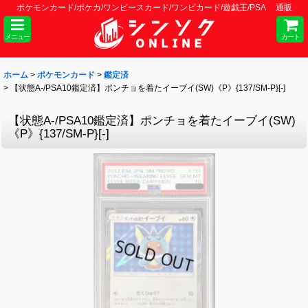
ポケモンカード/ポケカ/ワンピースカード/ワンピカード/遊戯王/PSA 通販
メニュー
カート
ホーム
>
ポケモンカード
>
鑑定済
>
【状態A-/PSA10鑑定済】ポンチョを着たイーブイ(SW)《P》{137/SM-P}[-]
【状態A-/PSA10鑑定済】ポンチョを着たイーブイ(SW)
《P》{137/SM-P}[-]