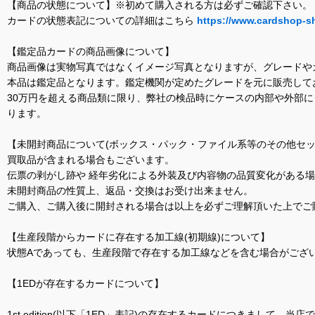
【商品の状態について】※初めて購入される方は必ずご確認下さい。
カードの状態表記についての詳細はこちら
https://www.cardshop-s
【鑑定品カードの商品画像について】
商品画像は実物写真ではなくイメージ写真となりますが、グレードや
本品は鑑定品となります。鑑定機関が定めたグレードを元に販売して
30万円を超える商品類に限り、弊社の検品時にケースの内部や外部
ります。
【未開封商品について(ボックス・パック・ファイル系等のその他セッ
買取品が含まれる場合もございます。
伝票の剥がし跡や 経年劣化による外装及び内容物の品質変化がある
未開封商品の性質上、返品・交換はお受け出来ません。
ご購入、ご購入後に開封される場合は以上を必ずご理解頂いた上でご
【生産段階からカードに存在する加工線(初期線)について】
状態Aであっても、生産段階で存在する加工線などを含む場合がござい
【1EDが存在するカードについて】
1st edition(以下「1ED」表記)の存在するカードにつきまし