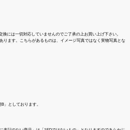
交換には一切対応していませんのでご了承の上お買い上げ下さい。
があります。こちらがあるものは、イメージ写真ではなく実物写真とな
態B」としております。
商品名に表記のない商品」は「1EDではないもの」となりますのであらかじ