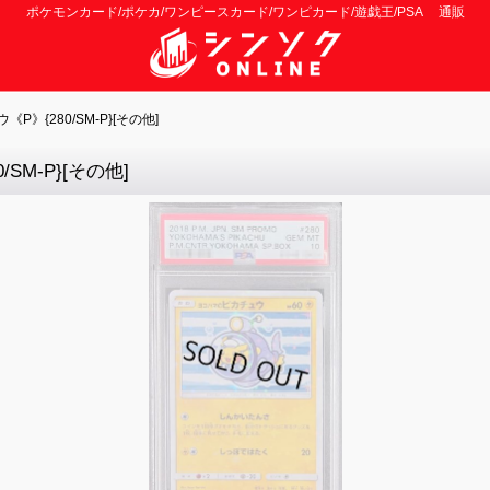
ポケモンカード/ポケカ/ワンピースカード/ワンピカード/遊戯王/PSA 通販
》{280/SM-P}[その他]
SM-P}[その他]