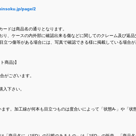
hinsoku.jp/page/2
カードは商品名の通りとなります。
おり、ケースの内外部に確認出来る傷などに関してのクレーム及び返品
に目立つ傷等がある場合には、写真で確認できる様に掲載している場合
ト商品)】
場合がございます。
購入下さい。
ます。加工線が何本も目立つものは度合いによって「状態A-」や「状
て、当店では「商品名に（1ED）の記載のあるもの」は「1ED」の販売、「