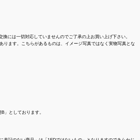
交換には一切対応していませんのでご了承の上お買い上げ下さい。
があります。こちらがあるものは、イメージ写真ではなく実物写真とな
態B」としております。
商品名に表記のない商品」は「1EDではないもの」となりますのであらかじ