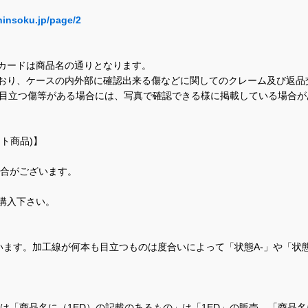
hinsoku.jp/page/2
カードは商品名の通りとなります。
おり、ケースの内外部に確認出来る傷などに関してのクレーム及び返品
に目立つ傷等がある場合には、写真で確認できる様に掲載している場合
ト商品)】
場合がございます。
購入下さい。
ます。加工線が何本も目立つものは度合いによって「状態A-」や「状
て、当店では「商品名に（1ED）の記載のあるもの」は「1ED」の販売、「