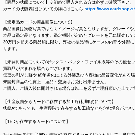
【商品の状態について】※初めて購入される方は必ずご確認下さい。
カードの状態表記についての詳細はこちら
https://www.cardshop-s
【鑑定品カードの商品画像について】
商品画像は実物写真ではなくイメージ写真となりますが、グレードや
本品は鑑定品となります。鑑定機関が定めたグレードを元に販売して
30万円を超える商品類に限り、弊社の検品時にケースの内部や外部
ります。
【未開封商品について(ボックス・パック・ファイル系等のその他セッ
買取品が含まれる場合もございます。
伝票の剥がし跡や 経年劣化による外装及び内容物の品質変化がある
未開封商品の性質上、返品・交換はお受け出来ません。
ご購入、ご購入後に開封される場合は以上を必ずご理解頂いた上でご
【生産段階からカードに存在する加工線(初期線)について】
状態Aであっても、生産段階で存在する加工線などを含む場合がござい
【1EDが存在するカードについて】
1st edition(以下「1ED」表記)の存在するカードにつきまし