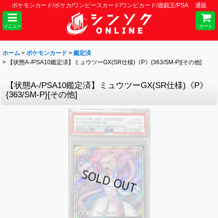
ポケモンカード/ポケカ/ワンピースカード/ワンピカード/遊戯王/PSA 通販
メニュー
カート
ホーム
>
ポケモンカード
>
鑑定済
>
【状態A-/PSA10鑑定済】ミュウツーGX(SR仕様)《P》{363/SM-P}[その他]
【状態A-/PSA10鑑定済】ミュウツーGX(SR仕様)《P》
{363/SM-P}[その他]