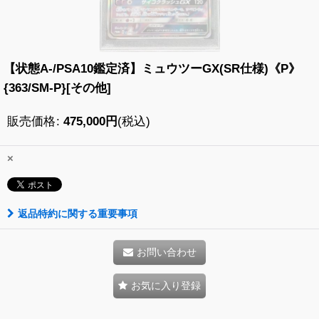
【状態A-/PSA10鑑定済】ミュウツーGX(SR仕様)《P》
{363/SM-P}[その他]
販売価格
:
475,000
円
(税込)
×
返品特約に関する重要事項
お問い合わせ
お気に入り登録