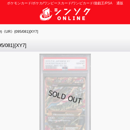
ポケモンカード/ポケカ/ワンピースカード/ワンピカード/遊戯王/PSA 通販
R》{095/081}[XY7]
81}[XY7]