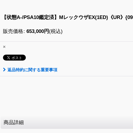
【状態A-/PSA10鑑定済】MレックウザEX(1ED)《UR》{095/0
販売価格
:
653,000
円
(税込)
×
返品特約に関する重要事項
商品詳細