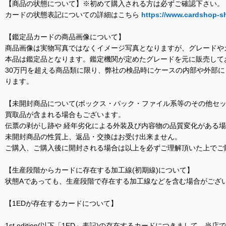
【商品の状態について】※初めて購入される方は必ずご確認下さい。
カードの状態表記についての詳細はこちら
https://www.cardshop-s
【鑑定品カードの商品画像について】
商品画像は実物写真ではなくイメージ写真となりますが、グレードや
本品は鑑定品となります。鑑定機関が定めたグレードを元に販売して
30万円を超える商品類に限り、弊社の検品時にケースの内部や外部
ります。
【未開封商品について(ボックス・パック・ファイル系等のその他セッ
買取品が含まれる場合もございます。
伝票の剥がし跡や 経年劣化による外装及び内容物の品質変化がある
未開封商品の性質上、返品・交換はお受け出来ません。
ご購入、ご購入後に開封される場合は以上を必ずご理解頂いた上でご
【生産段階からカードに存在する加工線(初期線)について】
状態Aであっても、生産段階で存在する加工線などを含む場合がござい
【1EDが存在するカードについて】
1st edition(以下「1ED」表記)の存在するカードにつきまし