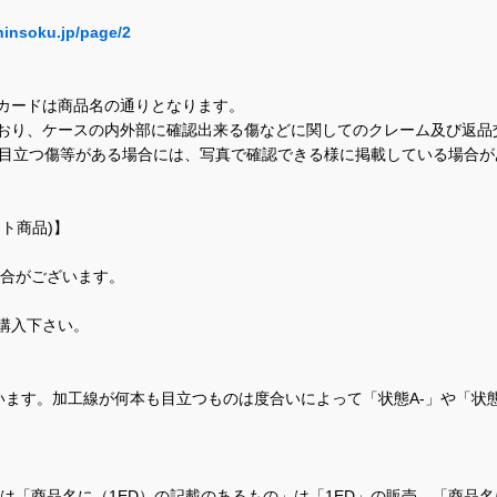
hinsoku.jp/page/2
カードは商品名の通りとなります。
おり、ケースの内外部に確認出来る傷などに関してのクレーム及び返品
に目立つ傷等がある場合には、写真で確認できる様に掲載している場合
ト商品)】
場合がございます。
購入下さい。
ます。加工線が何本も目立つものは度合いによって「状態A-」や「状
て、当店では「商品名に（1ED）の記載のあるもの」は「1ED」の販売、「