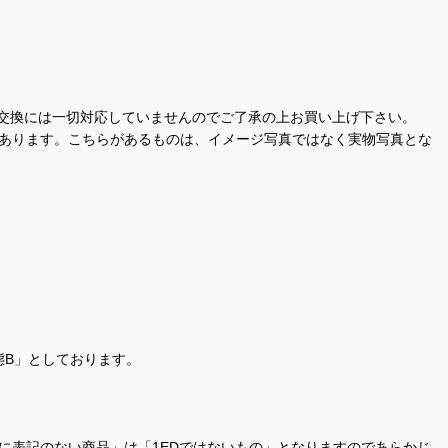
交換には一切対応していませんのでご了承の上お買い上げ下さい。
があります。こちらがあるものは、イメージ写真ではなく実物写真とな
態B」としております。
商品名に表記のない商品」は「1EDではないもの」となりますのであらかじ