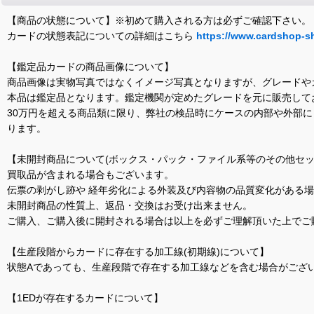
【商品の状態について】※初めて購入される方は必ずご確認下さい。
カードの状態表記についての詳細はこちら
https://www.cardshop-s
【鑑定品カードの商品画像について】
商品画像は実物写真ではなくイメージ写真となりますが、グレードや
本品は鑑定品となります。鑑定機関が定めたグレードを元に販売して
30万円を超える商品類に限り、弊社の検品時にケースの内部や外部
ります。
【未開封商品について(ボックス・パック・ファイル系等のその他セッ
買取品が含まれる場合もございます。
伝票の剥がし跡や 経年劣化による外装及び内容物の品質変化がある
未開封商品の性質上、返品・交換はお受け出来ません。
ご購入、ご購入後に開封される場合は以上を必ずご理解頂いた上でご
【生産段階からカードに存在する加工線(初期線)について】
状態Aであっても、生産段階で存在する加工線などを含む場合がござい
【1EDが存在するカードについて】