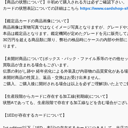
【商品の状態について】※初めて購入される方は必ずご確認下さい。
カードの状態表記についての詳細はこちら
https://www.cardshop-s
【鑑定品カードの商品画像について】
商品画像は実物写真ではなくイメージ写真となりますが、グレードや
本品は鑑定品となります。鑑定機関が定めたグレードを元に販売して
30万円を超える商品類に限り、弊社の検品時にケースの内部や外部
ります。
【未開封商品について(ボックス・パック・ファイル系等のその他セッ
買取品が含まれる場合もございます。
伝票の剥がし跡や 経年劣化による外装及び内容物の品質変化がある
未開封商品の性質上、返品・交換はお受け出来ません。
ご購入、ご購入後に開封される場合は以上を必ずご理解頂いた上でご
【生産段階からカードに存在する加工線(初期線)について】
状態Aであっても、生産段階で存在する加工線などを含む場合がござい
【1EDが存在するカードについて】
1st edition(以下「1ED」表記)の存在するカードにつきまし