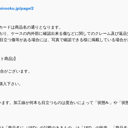
hinsoku.jp/page/2
カードは商品名の通りとなります。
おり、ケースの内外部に確認出来る傷などに関してのクレーム及び返品
に目立つ傷等がある場合には、写真で確認できる様に掲載している場合
ト商品)】
場合がございます。
購入下さい。
ます。加工線が何本も目立つものは度合いによって「状態A-」や「状
て、当店では「商品名に（1ED）の記載のあるもの」は「1ED」の販売、「