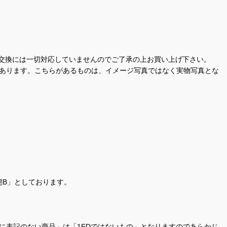
交換には一切対応していませんのでご了承の上お買い上げ下さい。
があります。こちらがあるものは、イメージ写真ではなく実物写真とな
態B」としております。
商品名に表記のない商品」は「1EDではないもの」となりますのであらかじ