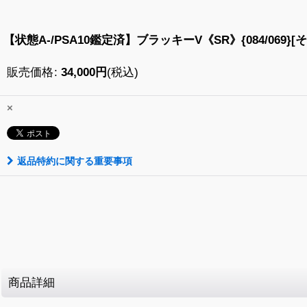
【状態A-/PSA10鑑定済】ブラッキーV《SR》{084/069}[
販売価格
:
34,000
円
(税込)
×
返品特約に関する重要事項
商品詳細