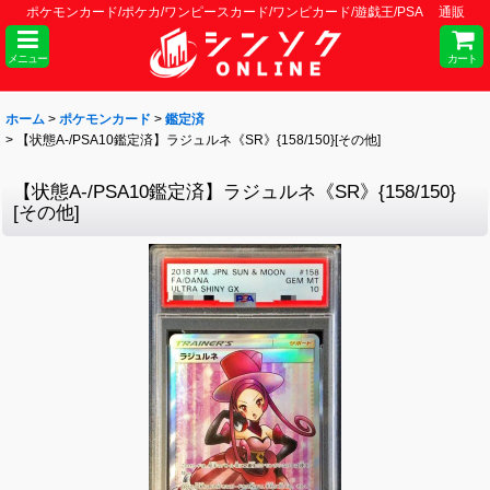
ポケモンカード/ポケカ/ワンピースカード/ワンピカード/遊戯王/PSA 通販
メニュー
カート
ホーム
>
ポケモンカード
>
鑑定済
>
【状態A-/PSA10鑑定済】ラジュルネ《SR》{158/150}[その他]
【状態A-/PSA10鑑定済】ラジュルネ《SR》{158/150}
[その他]