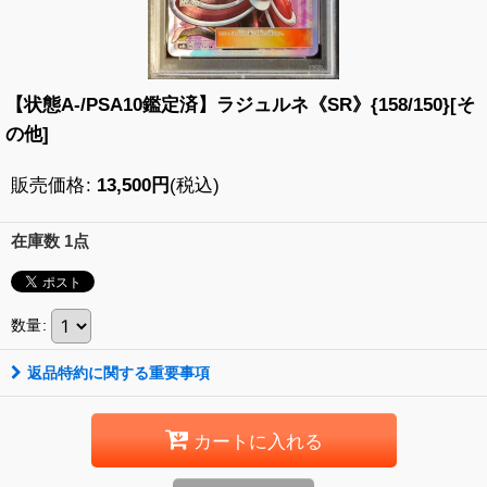
【状態A-/PSA10鑑定済】ラジュルネ《SR》{158/150}[そ
の他]
販売価格
:
13,500
円
(税込)
在庫数 1点
数量
:
返品特約に関する重要事項
カートに入れる