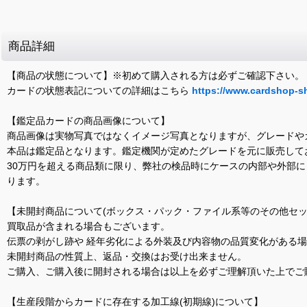
商品詳細
【商品の状態について】※初めて購入される方は必ずご確認下さい。
カードの状態表記についての詳細はこちら
https://www.cardshop-s
【鑑定品カードの商品画像について】
商品画像は実物写真ではなくイメージ写真となりますが、グレードや
本品は鑑定品となります。鑑定機関が定めたグレードを元に販売して
30万円を超える商品類に限り、弊社の検品時にケースの内部や外部
ります。
【未開封商品について(ボックス・パック・ファイル系等のその他セッ
買取品が含まれる場合もございます。
伝票の剥がし跡や 経年劣化による外装及び内容物の品質変化がある
未開封商品の性質上、返品・交換はお受け出来ません。
ご購入、ご購入後に開封される場合は以上を必ずご理解頂いた上でご
【生産段階からカードに存在する加工線(初期線)について】