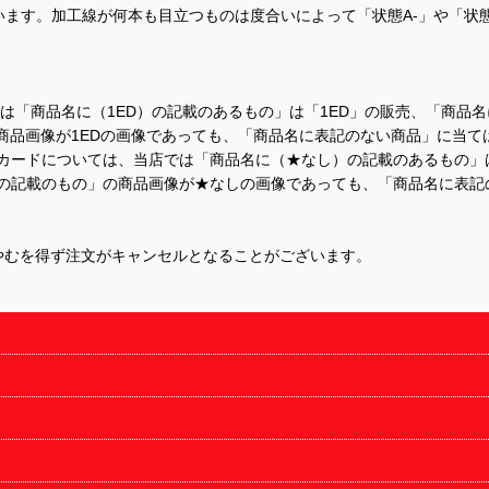
ます。加工線が何本も目立つものは度合いによって「状態A-」や「状
て、当店では「商品名に（1ED）の記載のあるもの」は「1ED」の販売、「
商品画像が1EDの画像であっても、「商品名に表記のない商品」に当て
するカードについては、当店では「商品名に（★なし）の記載のあるもの
の記載のもの」の商品画像が★なしの画像であっても、「商品名に表記
やむを得ず注文がキャンセルとなることがございます。