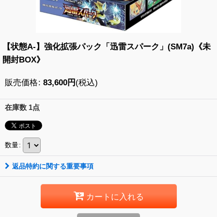
【状態A-】強化拡張パック「迅雷スパーク」(SM7a)《未
開封BOX》
販売価格
:
83,600
円
(税込)
在庫数 1点
数量
:
返品特約に関する重要事項
カートに入れる