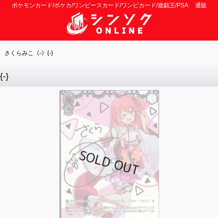
ポケモンカード/ポケカ/ワンピースカード/ワンピカード/遊戯王/PSA 通販
 さくらみこ《-》{-}
-}