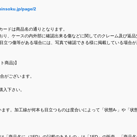
hinsoku.jp/page/2
カードは商品名の通りとなります。
おり、ケースの内外部に確認出来る傷などに関してのクレーム及び返品
に目立つ傷等がある場合には、写真で確認できる様に掲載している場合
ト商品)】
場合がございます。
購入下さい。
ます。加工線が何本も目立つものは度合いによって「状態A-」や「状
て、当店では「商品名に（1ED）の記載のあるもの」は「1ED」の販売、「