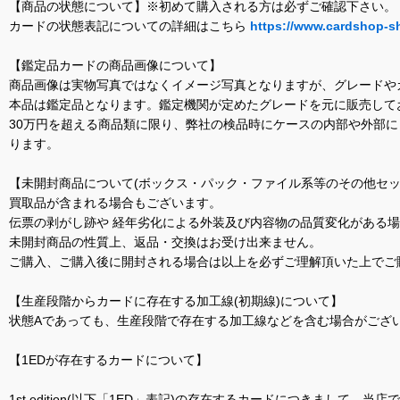
【商品の状態について】※初めて購入される方は必ずご確認下さい。
カードの状態表記についての詳細はこちら
https://www.cardshop-s
【鑑定品カードの商品画像について】
商品画像は実物写真ではなくイメージ写真となりますが、グレードや
本品は鑑定品となります。鑑定機関が定めたグレードを元に販売して
30万円を超える商品類に限り、弊社の検品時にケースの内部や外部
ります。
【未開封商品について(ボックス・パック・ファイル系等のその他セッ
買取品が含まれる場合もございます。
伝票の剥がし跡や 経年劣化による外装及び内容物の品質変化がある
未開封商品の性質上、返品・交換はお受け出来ません。
ご購入、ご購入後に開封される場合は以上を必ずご理解頂いた上でご
【生産段階からカードに存在する加工線(初期線)について】
状態Aであっても、生産段階で存在する加工線などを含む場合がござい
【1EDが存在するカードについて】
1st edition(以下「1ED」表記)の存在するカードにつきまし