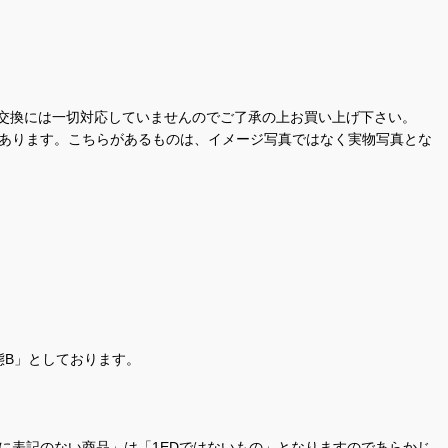
交換には一切対応していませんのでご了承の上お買い上げ下さい。
があります。こちらがあるものは、イメージ写真ではなく実物写真とな
態B」としております。
商品名に表記のない商品」は「1EDではないもの」となりますのであらかじ