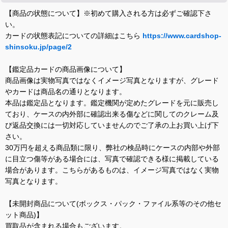
【商品の状態について】※初めて購入される方は必ずご確認下さ
い。
カードの状態表記についての詳細はこちら
https://www.cardshop-
shinsoku.jp/page/2
【鑑定品カードの商品画像について】
商品画像は実物写真ではなくイメージ写真となりますが、グレード
やカードは商品名の通りとなります。
本品は鑑定品となります。鑑定機関が定めたグレードを元に販売し
ており、ケースの内外部に確認出来る傷などに関してのクレーム及
び返品交換には一切対応していませんのでご了承の上お買い上げ下
さい。
30万円を超える商品類に限り、弊社の検品時にケースの内部や外部
に目立つ傷等がある場合には、写真で確認できる様に掲載している
場合があります。こちらがあるものは、イメージ写真ではなく実物
写真となります。
【未開封商品について(ボックス・パック・ファイル系等のその他セ
ット商品)】
買取品が含まれる場合もございます。