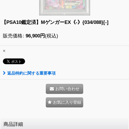
【PSA10鑑定済】MゲンガーEX《-》{034/088}[-]
販売価格
:
96,900
円
(税込)
×
返品特約に関する重要事項
お問い合わせ
お気に入り登録
商品詳細