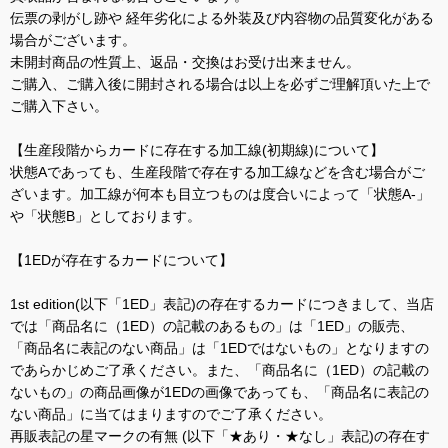
伝票の剥がし跡や 経年劣化による外装及び内容物の品質変化がある
場合がございます。
未開封商品の性質上、返品・交換はお受け出来ません。
ご購入、ご購入後に開封される場合は以上を必ずご理解頂いた上で
ご購入下さい。
【生産段階からカードに存在する加工線(初期線)について】
状態Aであっても、生産段階で存在する加工線などを含む場合がご
ざいます。加工線が何本も目立つものは度合いによって「状態A-」
や「状態B」としております。
【1EDが存在するカードについて】
1st edition(以下「1ED」表記)の存在するカードにつきまして、当店
では「商品名に（1ED）の記載のあるもの」は「1ED」の販売、
「商品名に表記のない商品」は「1EDではないもの」となりますの
であらかじめご了承ください。また、「商品名に（1ED）の記載の
ないもの」の商品画像が1EDの画像であっても、「商品名に表記の
ない商品」に当てはまりますのでご了承ください。
再販表記の星マークの有無 (以下「★あり・★なし」表記)の存在す