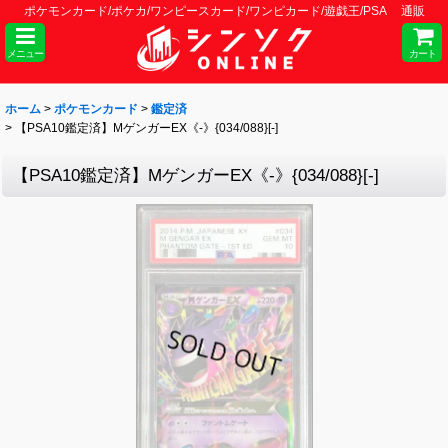
ポケモンカード/ポケカ/ワンピースカード/ワンピカード/遊戯王/PSA 通販
メニュー
カート
ホーム
>
ポケモンカード
>
鑑定済
>
【PSA10鑑定済】MゲンガーEX《-》{034/088}[-]
【PSA10鑑定済】MゲンガーEX《-》{034/088}[-]