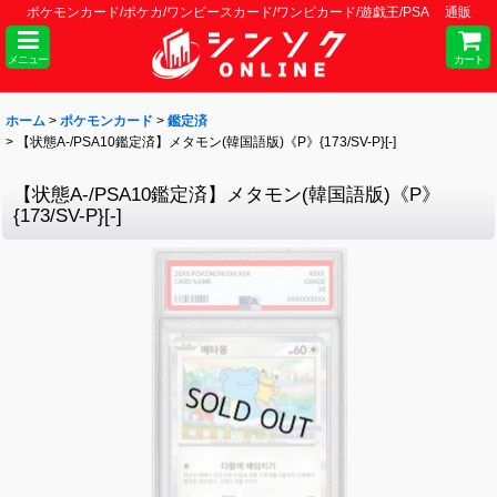
ポケモンカード/ポケカ/ワンピースカード/ワンピカード/遊戯王/PSA 通販
メニュー
カート
ホーム
>
ポケモンカード
>
鑑定済
>
【状態A-/PSA10鑑定済】メタモン(韓国語版)《P》{173/SV-P}[-]
【状態A-/PSA10鑑定済】メタモン(韓国語版)《P》
{173/SV-P}[-]