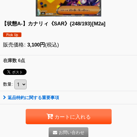
【状態A-】カナリィ《SAR》{248/193}[M2a]
販売価格
:
3,100
円
(税込)
在庫数 6点
数量
:
返品特約に関する重要事項
カートに入れる
お問い合わせ