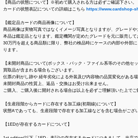
【商品の状態について】※初めて購入される方は必ずご確認下さい。
カードの状態表記についての詳細はこちら
https://www.cardshop-s
【鑑定品カードの商品画像について】
商品画像は実物写真ではなくイメージ写真となりますが、グレードや
本品は鑑定品となります。鑑定機関が定めたグレードを元に販売して
30万円を超える商品類に限り、弊社の検品時にケースの内部や外部
ります。
【未開封商品について(ボックス・パック・ファイル系等のその他セッ
買取品が含まれる場合もございます。
伝票の剥がし跡や 経年劣化による外装及び内容物の品質変化がある
未開封商品の性質上、返品・交換はお受け出来ません。
ご購入、ご購入後に開封される場合は以上を必ずご理解頂いた上でご
【生産段階からカードに存在する加工線(初期線)について】
状態Aであっても、生産段階で存在する加工線などを含む場合がござい
【1EDが存在するカードについて】
1st edition(以下「1ED」表記)の存在するカードにつきまし