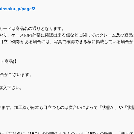
hinsoku.jp/page/2
カードは商品名の通りとなります。
おり、ケースの内外部に確認出来る傷などに関してのクレーム及び返品
に目立つ傷等がある場合には、写真で確認できる様に掲載している場合
ト商品)】
場合がございます。
購入下さい。
ます。加工線が何本も目立つものは度合いによって「状態A-」や「状
て、当店では「商品名に（1ED）の記載のあるもの」は「1ED」の販売、「