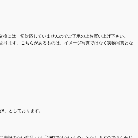
交換には一切対応していませんのでご了承の上お買い上げ下さい。
があります。こちらがあるものは、イメージ写真ではなく実物写真とな
態B」としております。
商品名に表記のない商品」は「1EDではないもの」となりますのであらかじ