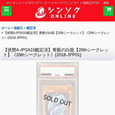
ポケモンカード/ポケカ/ワンピースカード/ワンピカード/遊戯王/PSA 通販
メニュー
カート
ホーム
>
遊戯王
>
鑑定済
>
【状態A-/PSA10鑑定済】青眼の白龍【20thシークレット】《20thシークレッ
ト》{2018-JPP01}
【状態A-/PSA10鑑定済】青眼の白龍【20thシークレッ
ト】《20thシークレット》{2018-JPP01}