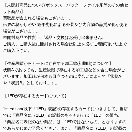
【未開封商品について(ボックス・パック・ファイル系等のその他セ
ット商品)】
買取品が含まれる場合もございます。
伝票の剥がし跡や 経年劣化による外装及び内容物の品質変化がある
場合がございます。
未開封商品の性質上、返品・交換はお受け出来ません。
ご購入、ご購入後に開封される場合は以上を必ずご理解頂いた上で
ご購入下さい。
【生産段階からカードに存在する加工線(初期線)について】
状態Aであっても、生産段階で存在する加工線などを含む場合がご
ざいます。加工線が何本も目立つものは度合いによって「状態A-」
や「状態B」としております。
【1EDが存在するカードについて】
1st edition(以下「1ED」表記)の存在するカードにつきまして、当店
では「商品名に（1ED）の記載のあるもの」は「1ED」の販売、
「商品名に表記のない商品」は「1EDではないもの」となりますの
であらかじめご了承ください。また、「商品名に（1ED）の記載の