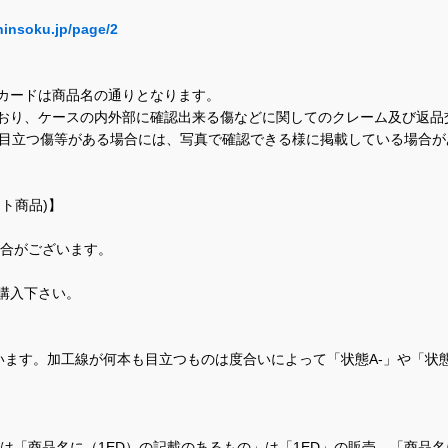
hinsoku.jp/page/2
カードは商品名の通りとなります。
おり、ケースの内外部に確認出来る傷などに関してのクレーム及び返品
に目立つ傷等がある場合には、写真で確認できる様に掲載している場合
ト商品)】
場合がございます。
購入下さい。
ます。加工線が何本も目立つものは度合いによって「状態A-」や「状
て、当店では「商品名に（1ED）の記載のあるもの」は「1ED」の販売、「