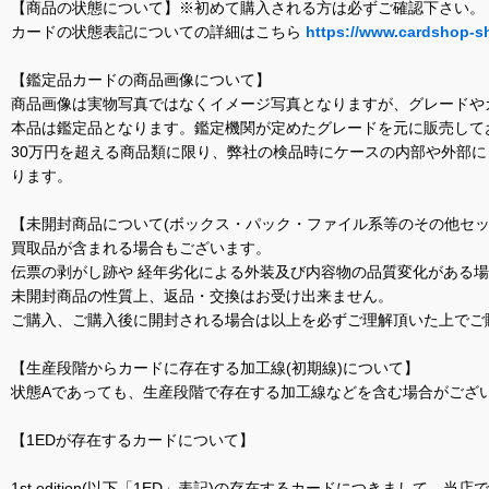
【商品の状態について】※初めて購入される方は必ずご確認下さい。
カードの状態表記についての詳細はこちら
https://www.cardshop-s
【鑑定品カードの商品画像について】
商品画像は実物写真ではなくイメージ写真となりますが、グレードや
本品は鑑定品となります。鑑定機関が定めたグレードを元に販売して
30万円を超える商品類に限り、弊社の検品時にケースの内部や外部
ります。
【未開封商品について(ボックス・パック・ファイル系等のその他セッ
買取品が含まれる場合もございます。
伝票の剥がし跡や 経年劣化による外装及び内容物の品質変化がある
未開封商品の性質上、返品・交換はお受け出来ません。
ご購入、ご購入後に開封される場合は以上を必ずご理解頂いた上でご
【生産段階からカードに存在する加工線(初期線)について】
状態Aであっても、生産段階で存在する加工線などを含む場合がござい
【1EDが存在するカードについて】
1st edition(以下「1ED」表記)の存在するカードにつきまし