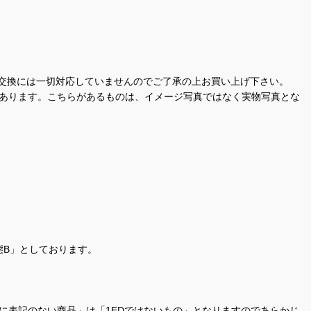
交換には一切対応していませんのでご了承の上お買い上げ下さい。
があります。こちらがあるものは、イメージ写真ではなく実物写真とな
態B」としております。
商品名に表記のない商品」は「1EDではないもの」となりますのであらかじ