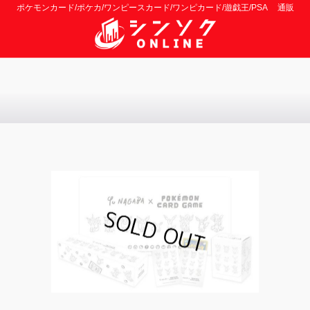
ポケモンカード/ポケカ/ワンピースカード/ワンピカード/遊戯王/PSA 通販