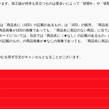
ます。加工線が何本も目立つものは度合いによって「状態A-」や「状
て、当店では「商品名に（1ED）の記載のあるもの」は「1ED」の販売、「
商品画像が1EDの画像であっても、「商品名に表記のない商品」に当て
するカードについては、当店では「商品名に（★なし）の記載のあるもの
の記載のもの」の商品画像が★なしの画像であっても、「商品名に表記
やむを得ず注文がキャンセルとなることがございます。