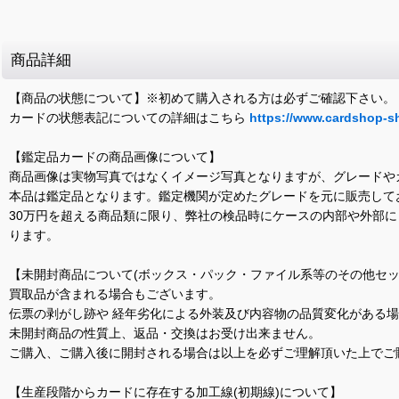
商品詳細
【商品の状態について】※初めて購入される方は必ずご確認下さい。
カードの状態表記についての詳細はこちら
https://www.cardshop-s
【鑑定品カードの商品画像について】
商品画像は実物写真ではなくイメージ写真となりますが、グレードや
本品は鑑定品となります。鑑定機関が定めたグレードを元に販売して
30万円を超える商品類に限り、弊社の検品時にケースの内部や外部
ります。
【未開封商品について(ボックス・パック・ファイル系等のその他セッ
買取品が含まれる場合もございます。
伝票の剥がし跡や 経年劣化による外装及び内容物の品質変化がある
未開封商品の性質上、返品・交換はお受け出来ません。
ご購入、ご購入後に開封される場合は以上を必ずご理解頂いた上でご
【生産段階からカードに存在する加工線(初期線)について】