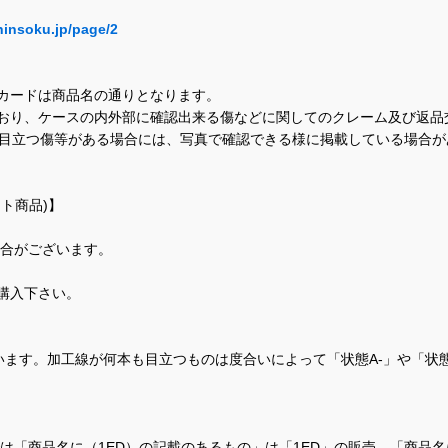
hinsoku.jp/page/2
カードは商品名の通りとなります。
おり、ケースの内外部に確認出来る傷などに関してのクレーム及び返品
に目立つ傷等がある場合には、写真で確認できる様に掲載している場合
ト商品)】
場合がございます。
購入下さい。
ます。加工線が何本も目立つものは度合いによって「状態A-」や「状
て、当店では「商品名に（1ED）の記載のあるもの」は「1ED」の販売、「