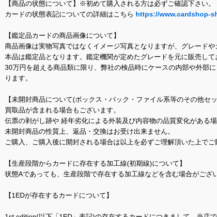
【商品の状態について】※初めて購入される方は必ずご確認下さい。
カードの状態表記についての詳細はこちら
https://www.cardshop-s
【鑑定品カードの商品画像について】
商品画像は実物写真ではなくイメージ写真となりますが、グレードや
本品は鑑定品となります。鑑定機関が定めたグレードを元に販売して
30万円を超える商品類に限り、弊社の検品時にケースの内部や外部
ります。
【未開封商品について(ボックス・パック・ファイル系等のその他セッ
買取品が含まれる場合もございます。
伝票の剥がし跡や 経年劣化による外装及び内容物の品質変化がある
未開封商品の性質上、返品・交換はお受け出来ません。
ご購入、ご購入後に開封される場合は以上を必ずご理解頂いた上でご
【生産段階からカードに存在する加工線(初期線)について】
状態Aであっても、生産段階で存在する加工線などを含む場合がござい
【1EDが存在するカードについて】
1st edition(以下「1ED」表記)の存在するカードにつきまし