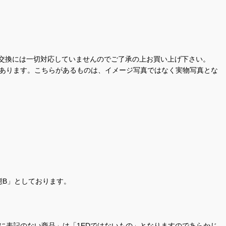
交換には一切対応していませんのでご了承の上お買い上げ下さい。
があります。こちらがあるものは、イメージ写真ではなく実物写真とな
態B」としております。
商品名に表記のない商品」は「1EDではないもの」となりますのであらかじ