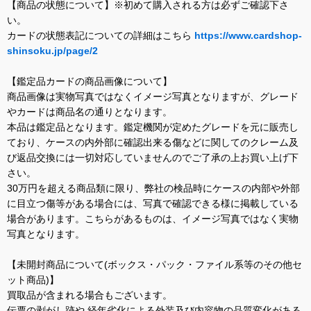
【商品の状態について】※初めて購入される方は必ずご確認下さ
い。
カードの状態表記についての詳細はこちら
https://www.cardshop-
shinsoku.jp/page/2
【鑑定品カードの商品画像について】
商品画像は実物写真ではなくイメージ写真となりますが、グレード
やカードは商品名の通りとなります。
本品は鑑定品となります。鑑定機関が定めたグレードを元に販売し
ており、ケースの内外部に確認出来る傷などに関してのクレーム及
び返品交換には一切対応していませんのでご了承の上お買い上げ下
さい。
30万円を超える商品類に限り、弊社の検品時にケースの内部や外部
に目立つ傷等がある場合には、写真で確認できる様に掲載している
場合があります。こちらがあるものは、イメージ写真ではなく実物
写真となります。
【未開封商品について(ボックス・パック・ファイル系等のその他セ
ット商品)】
買取品が含まれる場合もございます。
伝票の剥がし跡や 経年劣化による外装及び内容物の品質変化がある