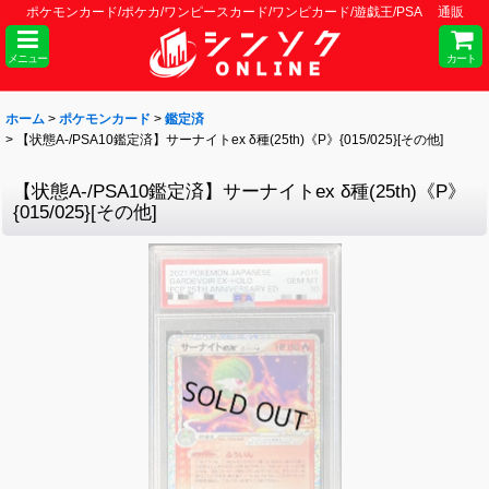
ポケモンカード/ポケカ/ワンピースカード/ワンピカード/遊戯王/PSA 通販
メニュー
カート
ホーム
>
ポケモンカード
>
鑑定済
>
【状態A-/PSA10鑑定済】サーナイトex δ種(25th)《P》{015/025}[その他]
【状態A-/PSA10鑑定済】サーナイトex δ種(25th)《P》
{015/025}[その他]