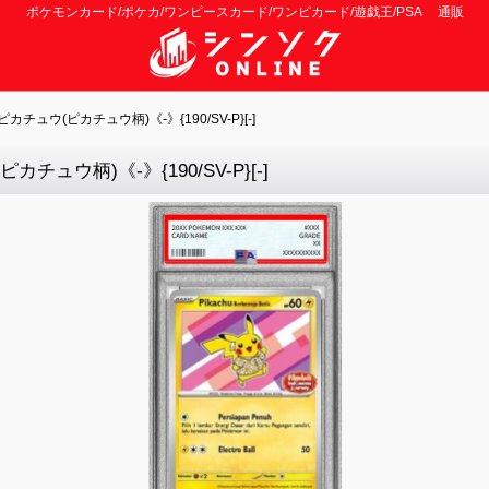
ポケモンカード/ポケカ/ワンピースカード/ワンピカード/遊戯王/PSA 通販
ュウ(ピカチュウ柄)《-》{190/SV-P}[-]
ュウ柄)《-》{190/SV-P}[-]