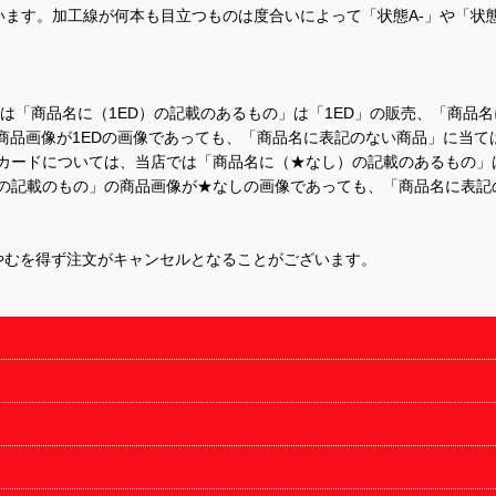
ます。加工線が何本も目立つものは度合いによって「状態A-」や「状
て、当店では「商品名に（1ED）の記載のあるもの」は「1ED」の販売、「
商品画像が1EDの画像であっても、「商品名に表記のない商品」に当て
するカードについては、当店では「商品名に（★なし）の記載のあるもの
の記載のもの」の商品画像が★なしの画像であっても、「商品名に表記
やむを得ず注文がキャンセルとなることがございます。