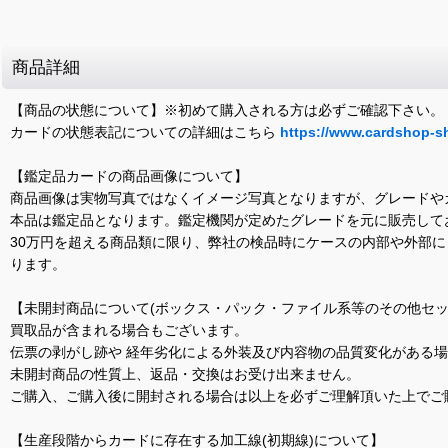
商品詳細
【商品の状態について】※初めて購入される方は必ずご確認下さい。
カードの状態表記についての詳細はこちら
https://www.cardshop-s
【鑑定品カードの商品画像について】
商品画像は実物写真ではなくイメージ写真となりますが、グレードや
本品は鑑定品となります。鑑定機関が定めたグレードを元に販売して
30万円を超える商品類に限り、弊社の検品時にケースの内部や外部
ります。
【未開封商品について(ボックス・パック・ファイル系等のその他セッ
買取品が含まれる場合もございます。
伝票の剥がし跡や 経年劣化による外装及び内容物の品質変化がある
未開封商品の性質上、返品・交換はお受け出来ません。
ご購入、ご購入後に開封される場合は以上を必ずご理解頂いた上でご
【生産段階からカードに存在する加工線(初期線)について】