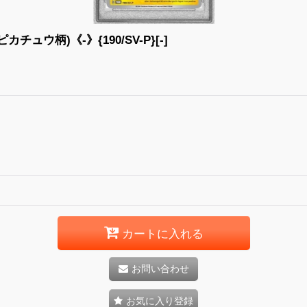
ウ柄)《-》{190/SV-P}[-]
カートに入れる
お問い合わせ
お気に入り登録