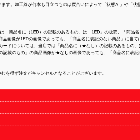
ます。加工線が何本も目立つものは度合いによって「状態A-」や「状
て、当店では「商品名に（1ED）の記載のあるもの」は「1ED」の販売、「
商品画像が1EDの画像であっても、「商品名に表記のない商品」に当て
するカードについては、当店では「商品名に（★なし）の記載のあるもの
の記載のもの」の商品画像が★なしの画像であっても、「商品名に表記
やむを得ず注文がキャンセルとなることがございます。