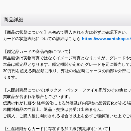
商品詳細
【商品の状態について】※初めて購入される方は必ずご確認下さい。
カードの状態表記についての詳細はこちら
https://www.cardshop-s
【鑑定品カードの商品画像について】
商品画像は実物写真ではなくイメージ写真となりますが、グレードや
本品は鑑定品となります。鑑定機関が定めたグレードを元に販売して
30万円を超える商品類に限り、弊社の検品時にケースの内部や外部
ります。
【未開封商品について(ボックス・パック・ファイル系等のその他セッ
買取品が含まれる場合もございます。
伝票の剥がし跡や 経年劣化による外装及び内容物の品質変化がある
未開封商品の性質上、返品・交換はお受け出来ません。
ご購入、ご購入後に開封される場合は以上を必ずご理解頂いた上でご
【生産段階からカードに存在する加工線(初期線)について】