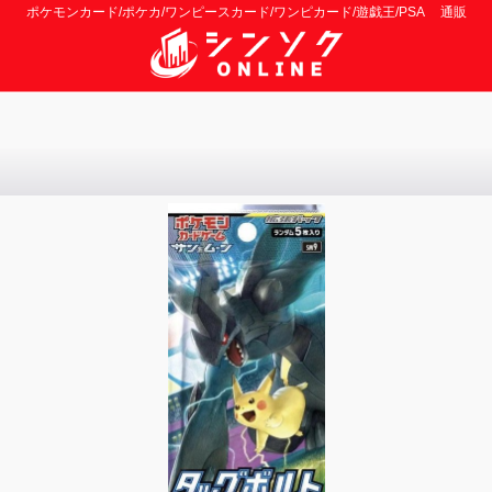
ポケモンカード/ポケカ/ワンピースカード/ワンピカード/遊戯王/PSA 通販