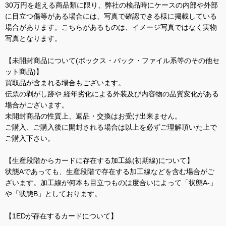
30万円を超える商品類に限り、弊社の検品時にケースの内部や外部
に目立つ傷等がある場合には、写真で確認できる様に掲載している
場合があります。こちらがあるものは、イメージ写真ではなく実物
写真となります。
【未開封商品について(ボックス・パック・ファイル系等のその他セ
ット商品)】
買取品が含まれる場合もございます。
伝票の剥がし跡や 経年劣化による外装及び内容物の品質変化がある
場合がございます。
未開封商品の性質上、返品・交換はお受け出来ません。
ご購入、ご購入後に開封される場合は以上を必ずご理解頂いた上で
ご購入下さい。
【生産段階からカードに存在する加工線(初期線)について】
状態Aであっても、生産段階で存在する加工線などを含む場合がご
ざいます。加工線が何本も目立つものは度合いによって「状態A-」
や「状態B」としております。
【1EDが存在するカードについて】