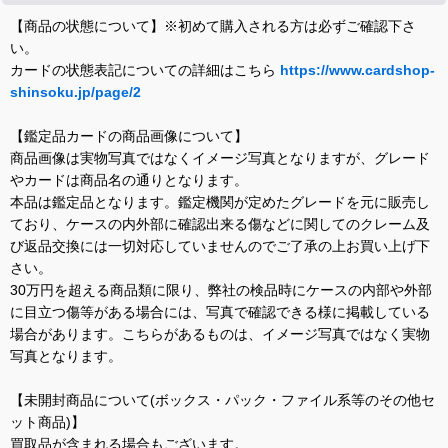
【商品の状態について】※初めて購入される方は必ずご確認下さ
い。
カードの状態表記についての詳細はこちら
https://www.cardshop-
shinsoku.jp/page/2
【鑑定品カードの商品画像について】
商品画像は実物写真ではなくイメージ写真となりますが、グレード
やカードは商品名の通りとなります。
本品は鑑定品となります。鑑定機関が定めたグレードを元に販売し
ており、ケースの内外部に確認出来る傷などに関してのクレーム及
び返品交換には一切対応していませんのでご了承の上お買い上げ下
さい。
30万円を超える商品類に限り、弊社の検品時にケースの内部や外部
に目立つ傷等がある場合には、写真で確認できる様に掲載している
場合があります。こちらがあるものは、イメージ写真ではなく実物
写真となります。
【未開封商品について(ボックス・パック・ファイル系等のその他セ
ット商品)】
買取品が含まれる場合もございます。