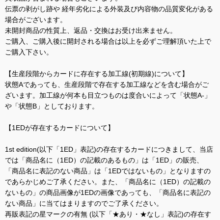
伝票の剥がし跡や 経年劣化による外装及び内容物の品質変化がある
場合がございます。
未開封商品の性質上、返品・交換はお受け出来ません。
ご購入、ご購入後に開封される場合は以上を必ずご理解頂いた上で
ご購入下さい。
【生産段階からカードに存在する加工線(初期線)について】
状態Aであっても、生産段階で存在する加工線などを含む場合がご
ざいます。加工線が何本も目立つものは度合いによって「状態A-」
や「状態B」としております。
【1EDが存在するカードについて】
1st edition(以下「1ED」表記)の存在するカードにつきまして、当店
では「商品名に（1ED）の記載のあるもの」は「1ED」の販売、
「商品名に表記のない商品」は「1EDではないもの」となりますの
であらかじめご了承ください。また、「商品名に（1ED）の記載の
ないもの」の商品画像が1EDの画像であっても、「商品名に表記の
ない商品」に当てはまりますのでご了承ください。
再販表記の星マークの有無 (以下「★あり・★なし」表記)の存在す