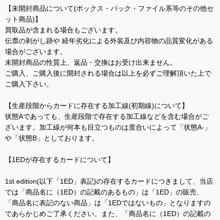
【未開封商品について(ボックス・パック・ファイル系等のその他セ
ット商品)】
買取品が含まれる場合もございます。
伝票の剥がし跡や 経年劣化による外装及び内容物の品質変化がある
場合がございます。
未開封商品の性質上、返品・交換はお受け出来ません。
ご購入、ご購入後に開封される場合は以上を必ずご理解頂いた上で
ご購入下さい。
【生産段階からカードに存在する加工線(初期線)について】
状態Aであっても、生産段階で存在する加工線などを含む場合がご
ざいます。加工線が何本も目立つものは度合いによって「状態A-」
や「状態B」としております。
【1EDが存在するカードについて】
1st edition(以下「1ED」表記)の存在するカードにつきまして、当店
では「商品名に（1ED）の記載のあるもの」は「1ED」の販売、
「商品名に表記のない商品」は「1EDではないもの」となりますの
であらかじめご了承ください。また、「商品名に（1ED）の記載の