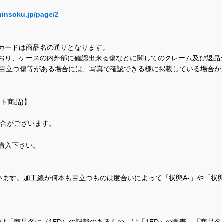
hinsoku.jp/page/2
カードは商品名の通りとなります。
おり、ケースの内外部に確認出来る傷などに関してのクレーム及び返品
に目立つ傷等がある場合には、写真で確認できる様に掲載している場合
ト商品)】
場合がございます。
購入下さい。
ます。加工線が何本も目立つものは度合いによって「状態A-」や「状
て、当店では「商品名に（1ED）の記載のあるもの」は「1ED」の販売、「