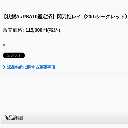
【状態A-/PSA10鑑定済】閃刀姫レイ《20thシークレット》{2
販売価格
:
115,000
円
(税込)
×
返品特約に関する重要事項
商品詳細