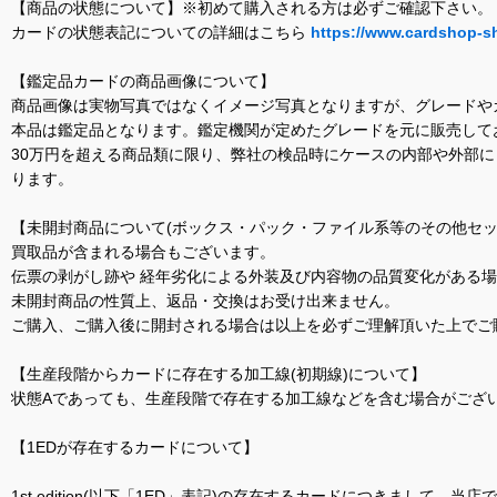
【商品の状態について】※初めて購入される方は必ずご確認下さい。
カードの状態表記についての詳細はこちら
https://www.cardshop-s
【鑑定品カードの商品画像について】
商品画像は実物写真ではなくイメージ写真となりますが、グレードや
本品は鑑定品となります。鑑定機関が定めたグレードを元に販売して
30万円を超える商品類に限り、弊社の検品時にケースの内部や外部
ります。
【未開封商品について(ボックス・パック・ファイル系等のその他セッ
買取品が含まれる場合もございます。
伝票の剥がし跡や 経年劣化による外装及び内容物の品質変化がある
未開封商品の性質上、返品・交換はお受け出来ません。
ご購入、ご購入後に開封される場合は以上を必ずご理解頂いた上でご
【生産段階からカードに存在する加工線(初期線)について】
状態Aであっても、生産段階で存在する加工線などを含む場合がござい
【1EDが存在するカードについて】
1st edition(以下「1ED」表記)の存在するカードにつきまし