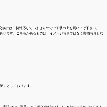
交換には一切対応していませんのでご了承の上お買い上げ下さい。
があります。こちらがあるものは、イメージ写真ではなく実物写真とな
態B」としております。
商品名に表記のない商品」は「1EDではないもの」となりますのであらかじ