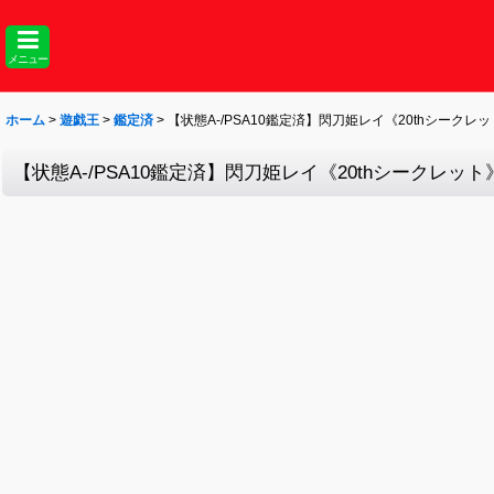
メニュー
ホーム
>
遊戯王
>
鑑定済
>
【状態A-/PSA10鑑定済】閃刀姫レイ《20thシークレット》
【状態A-/PSA10鑑定済】閃刀姫レイ《20thシークレット》{2