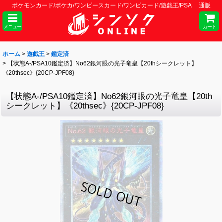
ポケモンカード/ポケカ/ワンピースカード/ワンピカード/遊戯王/PSA 通販
メニュー
カート
ホーム
>
遊戯王
>
鑑定済
>
【状態A-/PSA10鑑定済】No62銀河眼の光子竜皇【20thシークレット】
《20thsec》{20CP-JPF08}
【状態A-/PSA10鑑定済】No62銀河眼の光子竜皇【20th
シークレット】《20thsec》{20CP-JPF08}