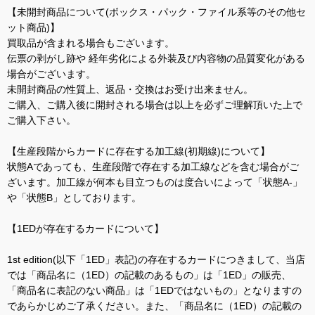
【未開封商品について(ボックス・パック・ファイル系等のその他セ
ット商品)】
買取品が含まれる場合もございます。
伝票の剥がし跡や 経年劣化による外装及び内容物の品質変化がある
場合がございます。
未開封商品の性質上、返品・交換はお受け出来ません。
ご購入、ご購入後に開封される場合は以上を必ずご理解頂いた上で
ご購入下さい。
【生産段階からカードに存在する加工線(初期線)について】
状態Aであっても、生産段階で存在する加工線などを含む場合がご
ざいます。加工線が何本も目立つものは度合いによって「状態A-」
や「状態B」としております。
【1EDが存在するカードについて】
1st edition(以下「1ED」表記)の存在するカードにつきまして、当店
では「商品名に（1ED）の記載のあるもの」は「1ED」の販売、
「商品名に表記のない商品」は「1EDではないもの」となりますの
であらかじめご了承ください。また、「商品名に（1ED）の記載の