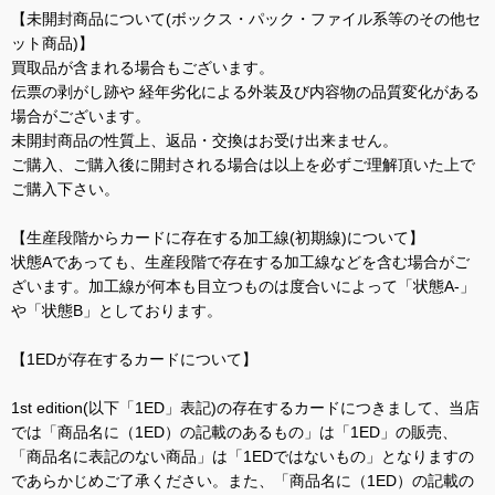
【未開封商品について(ボックス・パック・ファイル系等のその他セ
ット商品)】
買取品が含まれる場合もございます。
伝票の剥がし跡や 経年劣化による外装及び内容物の品質変化がある
場合がございます。
未開封商品の性質上、返品・交換はお受け出来ません。
ご購入、ご購入後に開封される場合は以上を必ずご理解頂いた上で
ご購入下さい。
【生産段階からカードに存在する加工線(初期線)について】
状態Aであっても、生産段階で存在する加工線などを含む場合がご
ざいます。加工線が何本も目立つものは度合いによって「状態A-」
や「状態B」としております。
【1EDが存在するカードについて】
1st edition(以下「1ED」表記)の存在するカードにつきまして、当店
では「商品名に（1ED）の記載のあるもの」は「1ED」の販売、
「商品名に表記のない商品」は「1EDではないもの」となりますの
であらかじめご了承ください。また、「商品名に（1ED）の記載の