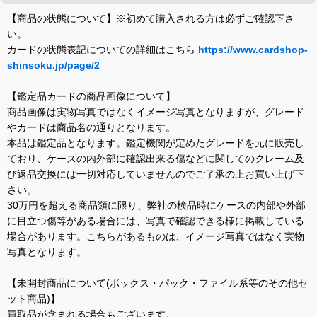
【商品の状態について】※初めて購入される方は必ずご確認下さ
い。
カードの状態表記についての詳細はこちら
https://www.cardshop-
shinsoku.jp/page/2
【鑑定品カードの商品画像について】
商品画像は実物写真ではなくイメージ写真となりますが、グレード
やカードは商品名の通りとなります。
本品は鑑定品となります。鑑定機関が定めたグレードを元に販売し
ており、ケースの内外部に確認出来る傷などに関してのクレーム及
び返品交換には一切対応していませんのでご了承の上お買い上げ下
さい。
30万円を超える商品類に限り、弊社の検品時にケースの内部や外部
に目立つ傷等がある場合には、写真で確認できる様に掲載している
場合があります。こちらがあるものは、イメージ写真ではなく実物
写真となります。
【未開封商品について(ボックス・パック・ファイル系等のその他セ
ット商品)】
買取品が含まれる場合もございます。