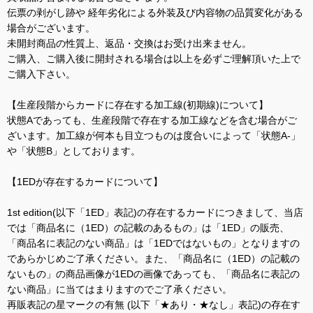
伝票の剥がし跡や 経年劣化による外装及び内容物の品質変化がある
場合がございます。
未開封商品の性質上、返品・交換はお受け出来ません。
ご購入、ご購入後に開封される場合は以上を必ずご理解頂いた上で
ご購入下さい。
【生産段階からカードに存在する加工線(初期線)について】
状態Aであっても、生産段階で存在する加工線などを含む場合がご
ざいます。加工線が何本も目立つものは度合いによって「状態A-」
や「状態B」としております。
【1EDが存在するカードについて】
1st edition(以下「1ED」表記)の存在するカードにつきまして、当店
では「商品名に（1ED）の記載のあるもの」は「1ED」の販売、
「商品名に表記のない商品」は「1EDではないもの」となりますの
であらかじめご了承ください。また、「商品名に（1ED）の記載の
ないもの」の商品画像が1EDの画像であっても、「商品名に表記の
ない商品」に当てはまりますのでご了承ください。
再販表記の星マークの有無 (以下「★あり・★なし」表記)の存在す