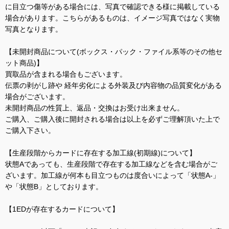
に目立つ傷等がある場合には、写真で確認できる様に掲載している
場合があります。こちらがあるものは、イメージ写真ではなく実物
写真となります。
【未開封商品について(ボックス・パック・ファイル系等のその他セ
ット商品)】
買取品が含まれる場合もございます。
伝票の剥がし跡や 経年劣化による外装及び内容物の品質変化がある
場合がございます。
未開封商品の性質上、返品・交換はお受け出来ません。
ご購入、ご購入後に開封される場合は以上を必ずご理解頂いた上で
ご購入下さい。
【生産段階からカードに存在する加工線(初期線)について】
状態Aであっても、生産段階で存在する加工線などを含む場合がご
ざいます。加工線が何本も目立つものは度合いによって「状態A-」
や「状態B」としております。
【1EDが存在するカードについて】