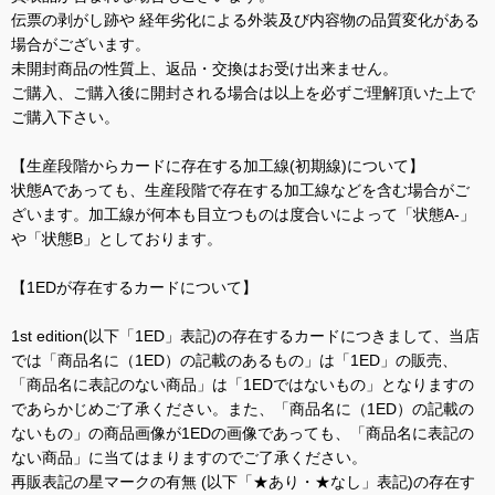
伝票の剥がし跡や 経年劣化による外装及び内容物の品質変化がある
場合がございます。
未開封商品の性質上、返品・交換はお受け出来ません。
ご購入、ご購入後に開封される場合は以上を必ずご理解頂いた上で
ご購入下さい。
【生産段階からカードに存在する加工線(初期線)について】
状態Aであっても、生産段階で存在する加工線などを含む場合がご
ざいます。加工線が何本も目立つものは度合いによって「状態A-」
や「状態B」としております。
【1EDが存在するカードについて】
1st edition(以下「1ED」表記)の存在するカードにつきまして、当店
では「商品名に（1ED）の記載のあるもの」は「1ED」の販売、
「商品名に表記のない商品」は「1EDではないもの」となりますの
であらかじめご了承ください。また、「商品名に（1ED）の記載の
ないもの」の商品画像が1EDの画像であっても、「商品名に表記の
ない商品」に当てはまりますのでご了承ください。
再販表記の星マークの有無 (以下「★あり・★なし」表記)の存在す