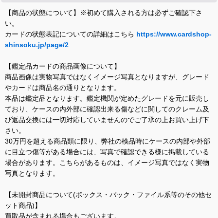
【商品の状態について】※初めて購入される方は必ずご確認下さ
い。
カードの状態表記についての詳細はこちら
https://www.cardshop-
shinsoku.jp/page/2
【鑑定品カードの商品画像について】
商品画像は実物写真ではなくイメージ写真となりますが、グレード
やカードは商品名の通りとなります。
本品は鑑定品となります。鑑定機関が定めたグレードを元に販売し
ており、ケースの内外部に確認出来る傷などに関してのクレーム及
び返品交換には一切対応していませんのでご了承の上お買い上げ下
さい。
30万円を超える商品類に限り、弊社の検品時にケースの内部や外部
に目立つ傷等がある場合には、写真で確認できる様に掲載している
場合があります。こちらがあるものは、イメージ写真ではなく実物
写真となります。
【未開封商品について(ボックス・パック・ファイル系等のその他セ
ット商品)】
買取品が含まれる場合もございます。